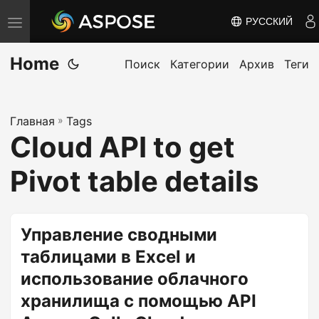
РУССКИЙ
П
е
Home
р
Поиск
Категории
Архив
Теги
е
к
Главная
»
Tags
л
Cloud API to get
ю
ч
Pivot table details
и
т
ь
Управление сводными
н
таблицами в Excel и
а
использование облачного
в
хранилища с помощью API
и