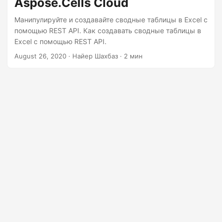
Aspose.Cells Cloud
г
а
Манипулируйте и создавайте сводные таблицы в Excel с
ц
помощью REST API. Как создавать сводные таблицы в
Excel с помощью REST API.
и
August 26, 2020
· Найер Шахбаз · 2 мин
ю