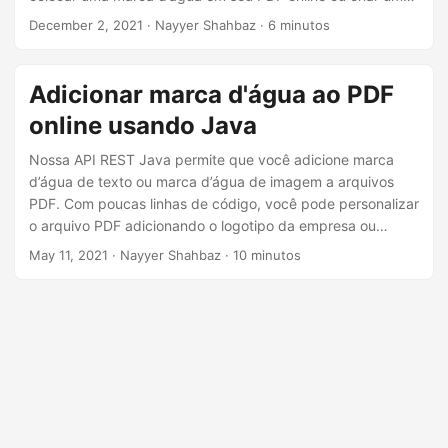
ã
marca d’água personalizada usando Python, o processo é
December 2, 2021
· Nayyer Shahbaz · 6 minutos
o
simples e direto. Nesta postagem de blog, exploraremos
como adicionar uma marca d’água a arquivos PDF, tanto
com ferramentas online quanto usando Python. Se você
Adicionar marca d'água ao PDF
deseja inserir uma marca d’água de texto ou adicionar uma
online usando Java
marca d’água de imagem, este guia mostrará como
adicionar uma marca d’água em PDF online e como
Nossa API REST Java permite que você adicione marca
adicionar uma marca d’água a um PDF gratuitamente.
d’água de texto ou marca d’água de imagem a arquivos
PDF. Com poucas linhas de código, você pode personalizar
o arquivo PDF adicionando o logotipo da empresa ou
informações de copyright usando o Java Cloud SDK.
May 11, 2021
· Nayyer Shahbaz · 10 minutos