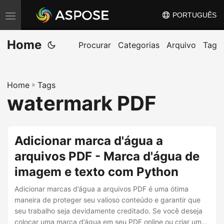
PORTUGUÊS
A
l
Home
t
Procurar
Categorias
Arquivo
Tag
e
r
Home
»
Tags
n
watermark PDF
a
r
n
Adicionar marca d'água a
a
arquivos PDF - Marca d'água de
v
imagem e texto com Python
e
g
Adicionar marcas d’água a arquivos PDF é uma ótima
a
maneira de proteger seu valioso conteúdo e garantir que
seu trabalho seja devidamente creditado. Se você deseja
ç
colocar uma marca d’água em seu PDF online ou criar uma