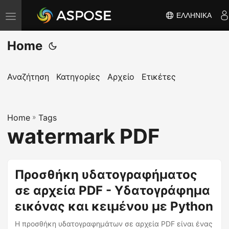
ΕΛΛΗΝΙΚΆ
Ε
ν
Home
α
λ
λ
Αναζήτηση
Κατηγορίες
Αρχείο
Ετικέτες
α
γ
Home
ή
»
Tags
watermark PDF
π
λ
ο
Προσθήκη υδατογραφήματος
ή
σε αρχεία PDF - Υδατογράφημα
γ
η
εικόνας και κειμένου με Python
σ
Η προσθήκη υδατογραφημάτων σε αρχεία PDF είναι ένας