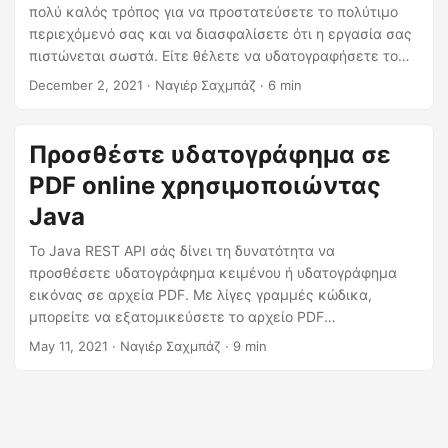
η
πολύ καλός τρόπος για να προστατεύσετε το πολύτιμο
ς
περιεχόμενό σας και να διασφαλίσετε ότι η εργασία σας
πιστώνεται σωστά. Είτε θέλετε να υδατογραφήσετε το
PDF σας online είτε να δημιουργήσετε ένα
December 2, 2021
· Ναγιέρ Σαχμπάζ · 6 min
προσαρμοσμένο υδατογράφημα χρησιμοποιώντας Python,
η διαδικασία είναι απλή και απλή. Σε αυτήν την ανάρτηση
ιστολογίου, θα εξερευνήσουμε πώς να προσθέσετε ένα
Προσθέστε υδατογράφημα σε
υδατογράφημα σε αρχεία PDF, τόσο με ηλεκτρονικά
PDF online χρησιμοποιώντας
εργαλεία όσο και χρησιμοποιώντας Python.
Java
Το Java REST API σάς δίνει τη δυνατότητα να
προσθέσετε υδατογράφημα κειμένου ή υδατογράφημα
εικόνας σε αρχεία PDF. Με λίγες γραμμές κώδικα,
μπορείτε να εξατομικεύσετε το αρχείο PDF
προσθέτοντας το λογότυπο της εταιρείας ή πληροφορίες
May 11, 2021
· Ναγιέρ Σαχμπάζ · 9 min
πνευματικών δικαιωμάτων χρησιμοποιώντας το Java
Cloud SDK.