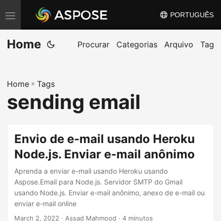
PORTUGUÊS
A
l
Home
t
Procurar
Categorias
Arquivo
Tag
e
r
Home
»
Tags
n
sending email
a
r
n
Envio de e-mail usando Heroku
a
Node.js. Enviar e-mail anônimo
v
e
Aprenda a enviar e-mail usando Heroku usando
g
Aspose.Email para Node.js. Servidor SMTP do Gmail
usando Node.js. Enviar e-mail anônimo, anexo de e-mail ou
a
enviar e-mail online
ç
March 2, 2022
· Assad Mahmood · 4 minutos