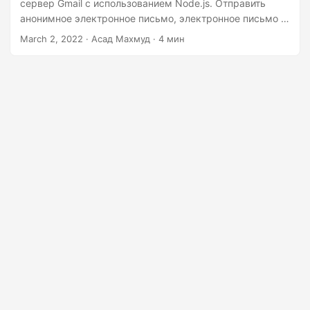
г
сервер Gmail с использованием Node.js. Отправить
анонимное электронное письмо, электронное письмо с
а
вложением или отправить электронное письмо онлайн
March 2, 2022
· Асад Махмуд · 4 мин
ц
и
ю