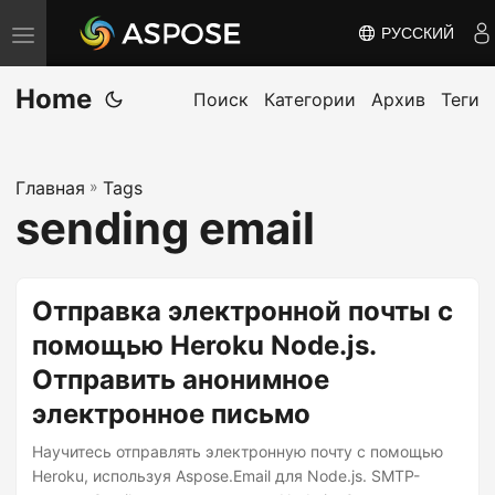
РУССКИЙ
П
е
Home
р
Поиск
Категории
Архив
Теги
е
к
Главная
»
Tags
л
sending email
ю
ч
и
Отправка электронной почты с
т
помощью Heroku Node.js.
ь
Отправить анонимное
н
а
электронное письмо
в
Научитесь отправлять электронную почту с помощью
и
Heroku, используя Aspose.Email для Node.js. SMTP-