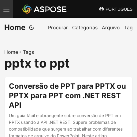
PORTUGUÊS
A
l
Home
t
Procurar
Categorias
Arquivo
Tag
e
r
Home
»
Tags
n
pptx to ppt
a
r
n
Conversão de PPT para PPTX ou
a
PPTX para PPT com .NET REST
v
API
e
g
Um guia fácil e abrangente sobre conversão de PPT em
a
PPTX usando a API .NET REST. Supere problemas de
compatibilidade que surgem ao trabalhar com diferentes
ç
formatos de arquivo do PowerPoint. Neste artigo,