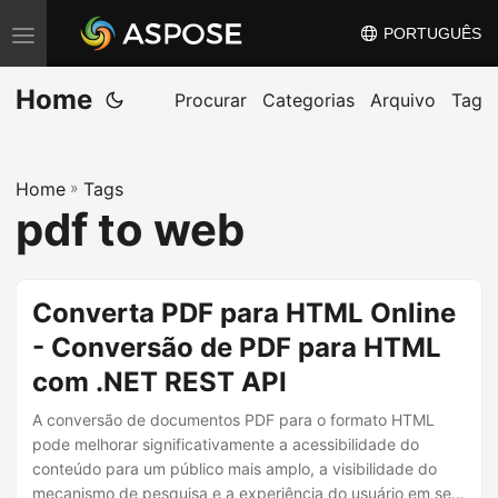
PORTUGUÊS
A
l
Home
t
Procurar
Categorias
Arquivo
Tag
e
r
Home
»
Tags
n
pdf to web
a
r
n
Converta PDF para HTML Online
a
- Conversão de PDF para HTML
v
com .NET REST API
e
g
A conversão de documentos PDF para o formato HTML
a
pode melhorar significativamente a acessibilidade do
conteúdo para um público mais amplo, a visibilidade do
ç
mecanismo de pesquisa e a experiência do usuário em seu