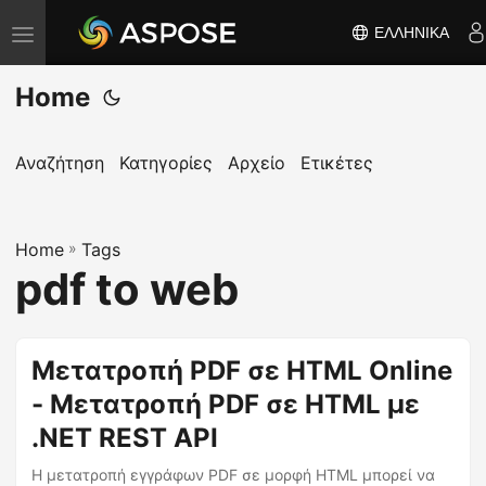
ΕΛΛΗΝΙΚΆ
Ε
ν
Home
α
λ
λ
Αναζήτηση
Κατηγορίες
Αρχείο
Ετικέτες
α
γ
Home
ή
»
Tags
pdf to web
π
λ
ο
Μετατροπή PDF σε HTML Online
ή
- Μετατροπή PDF σε HTML με
γ
η
.NET REST API
σ
Η μετατροπή εγγράφων PDF σε μορφή HTML μπορεί να