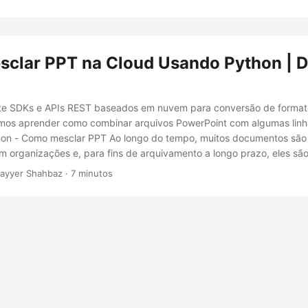
clar PPT na Cloud Usando Python | Di
eite SDKs e APIs REST baseados em nuvem para conversão de format
mos aprender como combinar arquivos PowerPoint com algumas linh
on - Como mesclar PPT Ao longo do tempo, muitos documentos são 
m organizações e, para fins de arquivamento a longo prazo, eles s
 unificada de informações. Da mesma forma, um documento pode co
ayyer Shahbaz · 7 minutos
o podem ser compartilhados com todas as pessoas, então, conforme 
ser dividido para que possa ser compartilhado adequadamente.