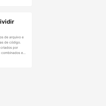
vidir
os de arquivo e
as de código.
criados por
ão combinados em
nter muitos
necessário, o