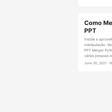
Como Mes
PPT
Instale e aprov
manipulação. Va
PPT Merger Pyth
várias pessoas e
uma única fonte
June 30, 2021
· N
detalhes que nã
documento pode 