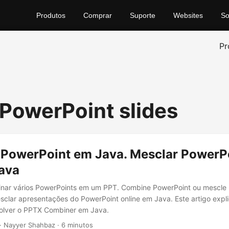
Produtos
Comprar
Suporte
Websites
So
Pr
PowerPoint slides
PowerPoint em Java. Mesclar PowerP
ava
nar vários PowerPoints em um PPT. Combine PowerPoint ou mescle
clar apresentações do PowerPoint online em Java. Este artigo expli
lver o PPTX Combiner em Java.
· Nayyer Shahbaz · 6 minutos