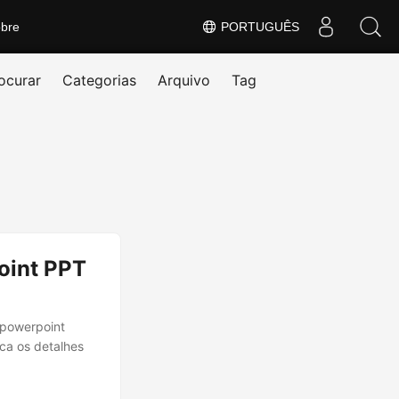
bre
PORTUGUÊS
ocurar
Categorias
Arquivo
Tag
oint PPT
 powerpoint
ca os detalhes