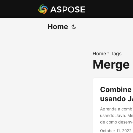
Home
Home
»
Tags
Merge 
Combine 
usando J
Aprenda a combi
usando Java. Mes
de como desenvo
October 11, 2022