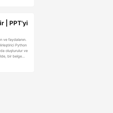
r | PPT'yi
n ve faydalanın.
rleştirici Python
rda oluşturulur ve
ilde, bir belge
re göre belgenin