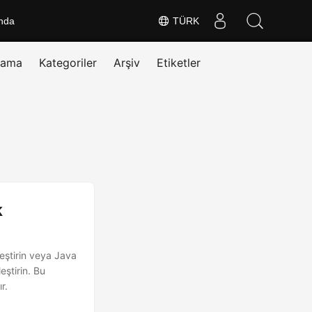
nda
TÜRK
rama
Kategoriler
Arşiv
Etiketler
k
leştirin veya Java
eştirin. Bu
r.