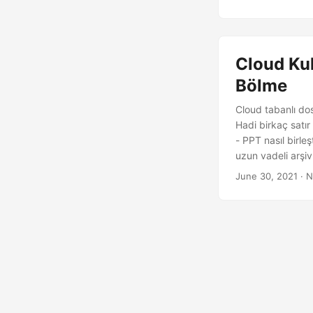
Cloud Kul
Bölme
Cloud tabanlı do
Hadi birkaç satır
- PPT nasıl birle
uzun vadeli arşivl
tüm insanlarla p
June 30, 2021
· N
bölünmesi sağlana