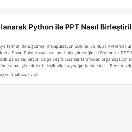
lanarak Python ile PPT Nasıl Birleştirili
sya formatı dönüştürme, manipülasyon SDK’ları ve REST API’lerini kurı
 kodla PowerPoint dosyalarını nasıl birleştireceğimizi öğrenelim. PPT Bi
ştirilir Zamanla, birçok belge çeşitli insanlar tarafından organizasyonla
eme amacıyla tek bir birleşik bilgi kaynağında birleştirilir. Benzer şek
aylaşılamayacak kadar fazla detay içerebilir, bu nedenle gereksinimle
ayyer Shahbaz · 5 dk
bilir ve böylece gereken şekilde paylaşılabilir.