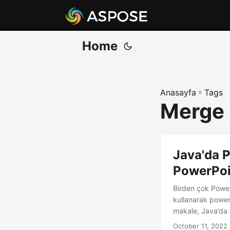
Home
Anasayfa
»
Tags
Merge 
Java'da P
PowerPoin
Birden çok PowerP
kullanarak powerp
makale, Java’da P
October 11, 2022