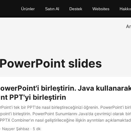
Ürünler
Satın Al
Destek
Websites
Hakkı
A
PowerPoint slides
owerPoint'i birleştirin. Java kullanara
t PPT'yi birleştirin
oint’i tek bir PPT’de nasıl birleştireceğinizi öğrenin. PowerPoint’i bir
oint’i birleştirin. PowerPoint Sunumlarını Java’da çevrimiçi olarak birl
PTX Combiner’ın nasıl geliştirileceğine ilişkin ayrıntıları açıklamaktadı
· Nayyer Şahbaz · 5 dk