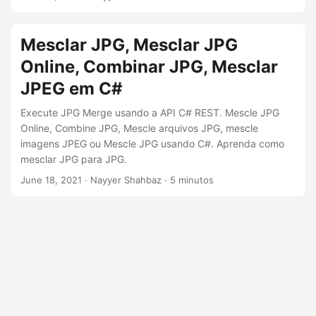
ã
imagem que é salvo usando compactação com perdas e é
popular para compartilhar fotos/imagens na Internet e
o
entre usuários de celular e PC. Podemos ter um requisito
Mesclar JPG, Mesclar JPG
para mesclar imagens JPG online, portanto, neste artigo,
Online, Combinar JPG, Mesclar
discutiremos os detalhes de como a mesclagem JPG pode
ser realizada usando o Java SDK.
JPEG em C#
Execute JPG Merge usando a API C# REST. Mescle JPG
Online, Combine JPG, Mescle arquivos JPG, mescle
imagens JPEG ou Mescle JPG usando C#. Aprenda como
mesclar JPG para JPG.
June 18, 2021
· Nayyer Shahbaz · 5 minutos