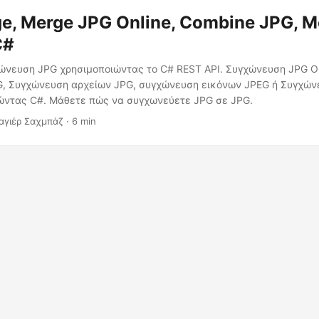
e, Merge JPG Online, Combine JPG, M
C#
ώνευση JPG χρησιμοποιώντας το C# REST API. Συγχώνευση JPG On
, Συγχώνευση αρχείων JPG, συγχώνευση εικόνων JPEG ή Συγχών
ώντας C#. Μάθετε πώς να συγχωνεύετε JPG σε JPG.
αγιέρ Σαχμπάζ · 6 min