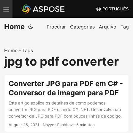
PORTUGUÊS
A
l
Home
t
Procurar
Categorias
Arquivo
Tag
e
r
Home
»
Tags
n
jpg to pdf converter
a
r
n
Converter JPG para PDF em C# -
a
Conversor de imagem para PDF
v
e
Este artigo explica os detalhes de como podemos
g
converter JPG para PDF usando C# .NET. Desenvolva um
conversor de JPG para PDF com poucas linhas de código.
a
August 26, 2021
· Nayyer Shahbaz · 6 minutos
ç