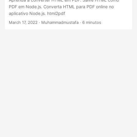
ã
PDF em Node.js. Converta HTML para PDF online no
o
aplicativo Node.js. html2pdf
March 17, 2022
· Muhammadmustafa · 6 minutos