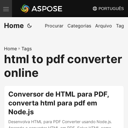
PORTUGUÊS
A
l
Home
t
Procurar
Categorias
Arquivo
Tag
e
r
Home
»
Tags
n
html to pdf converter
a
r
online
n
a
v
Conversor de HTML para PDF,
e
converta html para pdf em
g
Node.js
a
ç
Desenvolva HTML para PDF Converter usando Node.js.
Aprenda a converter HTML em PDF. Salve HTML como