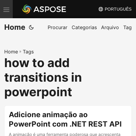
PORTUGUÊS
A
l
Home
t
Procurar
Categorias
Arquivo
Tag
e
r
Home
»
Tags
n
how to add
a
r
transitions in
n
a
powerpoint
v
e
g
Adicione animação ao
a
PowerPoint com .NET REST API
ç
A animação é uma ferramenta poderosa que acrescenta