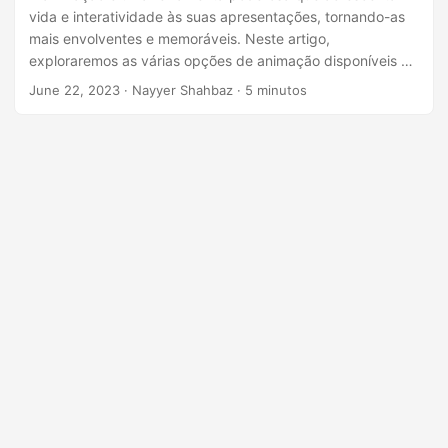
ã
vida e interatividade às suas apresentações, tornando-as
o
mais envolventes e memoráveis. Neste artigo,
exploraremos as várias opções de animação disponíveis no
PowerPoint e demonstraremos como você pode aproveitar
June 22, 2023
· Nayyer Shahbaz · 5 minutos
os recursos da API REST do .NET para inserir animações
programaticamente em seus slides.