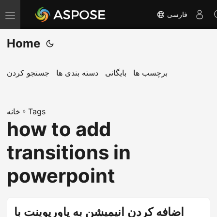
فارسی
T
o
Home
g
g
l
برچسب ها
بایگانی
دسته بندی ها
جستجو کردن
e
n
Tags
»
a
خانه
how to add
v
i
transitions in
g
a
powerpoint
t
i
o
اضافه کردن انیمیشن به پاورپوینت با