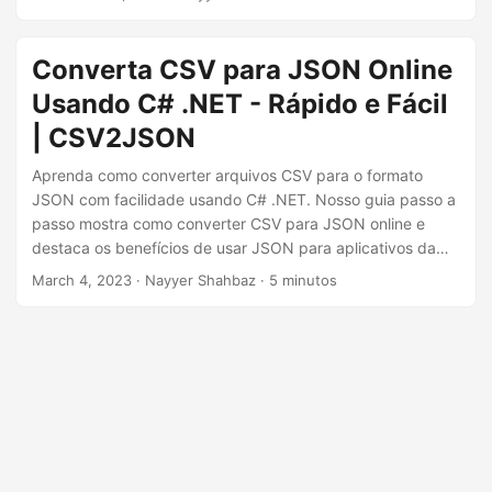
ã
o
Converta CSV para JSON Online
Usando C# .NET - Rápido e Fácil
| CSV2JSON
Aprenda como converter arquivos CSV para o formato
JSON com facilidade usando C# .NET. Nosso guia passo a
passo mostra como converter CSV para JSON online e
destaca os benefícios de usar JSON para aplicativos da
web. Descubra como trazer eficiência ao seu fluxo de
March 4, 2023
· Nayyer Shahbaz · 5 minutos
trabalho com CSV2JSON - a ferramenta fácil de usar para
converter CSV em JSON.