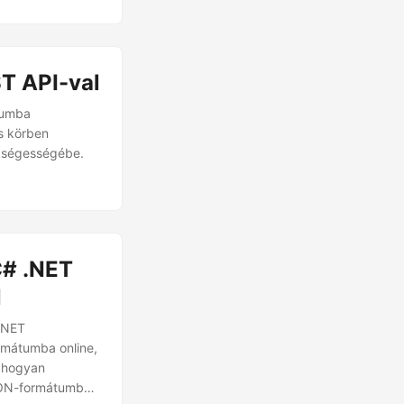
T API-val
tumba
es körben
kségességébe.
C# .NET
N
.NET
rmátumba online,
, hogyan
SON-formátumba