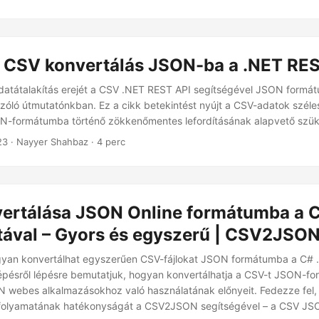
 CSV konvertálás JSON-ba a .NET RES
adatátalakítás erejét a CSV .NET REST API segítségével JSON formá
szóló útmutatónkban. Ez a cikk betekintést nyújt a CSV-adatok szél
N-formátumba történő zökkenőmentes lefordításának alapvető szü
23
· Nayyer Shahbaz · 4 perc
ertálása JSON Online formátumba a 
tával – Gyors és egyszerű | CSV2JSO
gyan konvertálhat egyszerűen CSV-fájlokat JSON formátumba a C# 
épésről lépésre bemutatjuk, hogyan konvertálhatja a CSV-t JSON-fo
N webes alkalmazásokhoz való használatának előnyeit. Fedezze fel
afolyamatának hatékonyságát a CSV2JSON segítségével – a CSV J