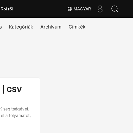
Ról ről
MAGYAR
s
Kategóriák
Archívum
Címkék
 | CSV
K segítségével.
el a folyamatot,