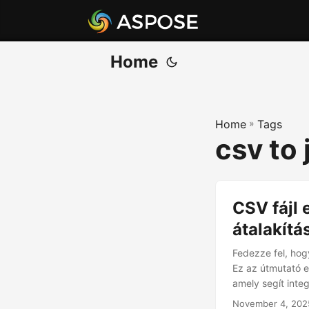
Home
Home
»
Tags
csv to 
CSV fájl
átalakít
Fedezze fel, hog
Ez az útmutató e
amely segít inte
November 4, 202