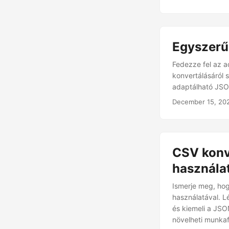
Egyszerű
Fedezze fel az 
konvertálásáról 
adaptálható JSO
December 15, 20
CSV konv
használa
Ismerje meg, ho
használatával. L
és kiemeli a JSO
növelheti munk