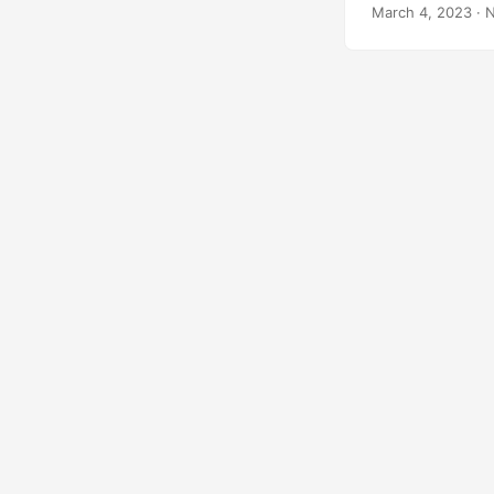
konvertálására s
March 4, 2023
· N