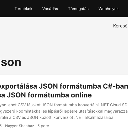
Termékek
Vásárlás
Támogatás
Webhelyek
Keresé
json
 exportálása JSON formátumba C#-ban
ása JSON formátumba online
yan lehet CSV fájlokat JSON formátumba konvertálni .NET Cloud SD
gyszerű kódmintákkal és lépésről lépésre utasításokkal magyarázza 
grálni a CSV és JSON közötti konverziót .NET alkalmazásaiba.
5
· Nayyer Shahbaz · 5 perc