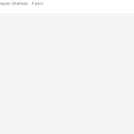
zolgáló, könnyen használható eszközzel.
ayyer Shahbaz · 4 perc