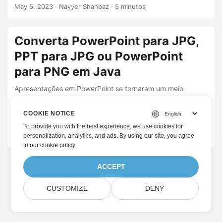
em ação. Este artigo irá guiá-lo pelas etapas envolvidas na
May 5, 2023
· Nayyer Shahbaz · 5 minutos
conversão de slides do PowerPoint em imagens usando a
API Aspose.Slides Cloud com SDK .NET. Vamos explicar
que, com a ajuda dessa poderosa API, você pode
Converta PowerPoint para JPG,
facilmente converter slides do PowerPoint em imagens,
PPT para JPG ou PowerPoint
incluindo formas, e personalizar o formato da imagem de
saída de acordo com suas preferências.
para PNG em Java
Apresentações em PowerPoint se tornaram um meio
comum para compartilhar ideias e informações. No
entanto, às vezes precisamos converter essas
COOKIE NOTICE
apresentações em formatos de imagem mais facilmente
To provide you with the best experience, we use cookies for
compartilháveis, como JPG. Neste artigo, exploraremos
June 22, 2021
· Nayyer Shahbaz · 7 minutos
personalization, analytics, and ads. By using our site, you agree
como realizar a conversão de PowerPoint para JPG usando
to
our cookie policy
.
a linguagem de programação Java. Discutiremos
diferentes abordagens disponíveis para realizar essa tarefa
ACCEPT
de forma eficiente e eficaz, incluindo o Java Cloud SDK.
CUSTOMIZE
DENY