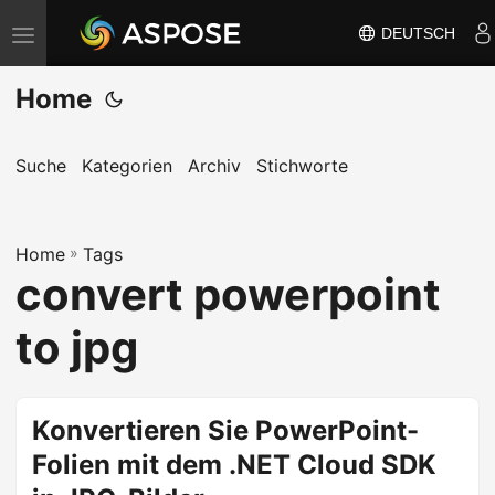
DEUTSCH
N
a
Home
v
i
g
Suche
Kategorien
Archiv
Stichworte
a
t
Home
i
»
Tags
convert powerpoint
o
n
to jpg
u
m
s
Konvertieren Sie PowerPoint-
c
Folien mit dem .NET Cloud SDK
h