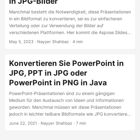
in JPG-Bilder
a
l
Manchmal besteht die Notwendigkeit, diese Präsentationen
in ein Bildformat zu konvertieren, sei es zur einfacheren
t
Verteilung oder zur Verwendung der Bilder auf
e
verschiedenen Plattformen. Hier kommt die Aspose.Slides
n
Cloud API ins Spiel. Dieser Artikel führt Sie durch die
May 5, 2023
· Nayyer Shahbaz · 4 min
Schritte zum Konvertieren von PowerPoint-Folien in Bilder
mithilfe der Aspose.Slides Cloud API mit .NET SDK. Wir
erklären Ihnen, dass Sie mit Hilfe dieser leistungsstarken
Konvertieren Sie PowerPoint in
API PowerPoint-Folien ganz einfach in Bilder, einschließlich
JPG, PPT in JPG oder
Formen, konvertieren und das Ausgabebildformat nach
Ihren Wünschen anpassen können.
PowerPoint in PNG in Java
PowerPoint-Präsentationen sind zu einem gängigen
Medium für den Austausch von Ideen und Informationen
geworden. Manchmal müssen wir diese Präsentationen
jedoch in leichter teilbare Bildformate wie JPG konvertieren.
In diesem Artikel erfahren Sie, wie Sie PowerPoint mit der
June 22, 2021
· Nayyer Shahbaz · 7 min
Programmiersprache Java in JPG konvertieren. Wir
besprechen verschiedene Ansätze, mit denen Sie diese