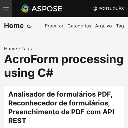
PORTUGUÊS
A
l
Home
t
Procurar
Categorias
Arquivo
Tag
e
r
Home
»
Tags
n
AcroForm processing
a
r
using C#
n
a
v
Analisador de formulários PDF,
e
Reconhecedor de formulários,
g
Preenchimento de PDF com API
a
REST
ç