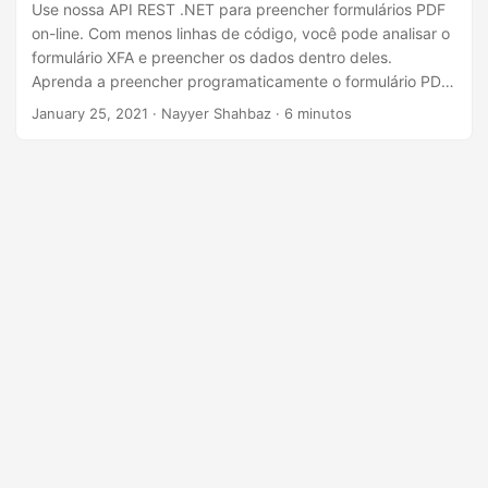
ã
Use nossa API REST .NET para preencher formulários PDF
on-line. Com menos linhas de código, você pode analisar o
o
formulário XFA e preencher os dados dentro deles.
Aprenda a preencher programaticamente o formulário PDF
usando a API REST .NET.
January 25, 2021
· Nayyer Shahbaz · 6 minutos