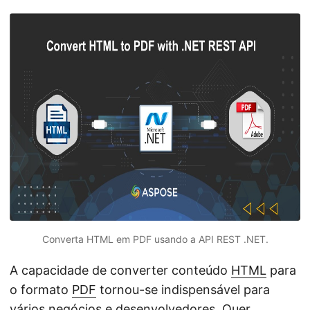
ã
o
Converta HTML em PDF usando a API REST .NET.
A capacidade de converter conteúdo
HTML
para
o formato
PDF
tornou-se indispensável para
vários negócios e desenvolvedores. Quer