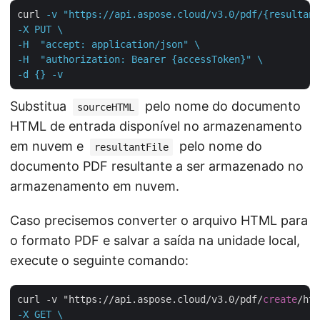
curl
-v "https://api.aspose.cloud/v3.0/pdf/{resultant
-X PUT \

-H  "accept: application/json" \

-H  "authorization: Bearer {accessToken}" \

-d {} -v
Substitua
pelo nome do documento
sourceHTML
HTML de entrada disponível no armazenamento
em nuvem e
pelo nome do
resultantFile
documento PDF resultante a ser armazenado no
armazenamento em nuvem.
Caso precisemos converter o arquivo HTML para
o formato PDF e salvar a saída na unidade local,
execute o seguinte comando:
curl -v "https://api.aspose.cloud/v3.0/pdf/
create
/htm
-X GET \
