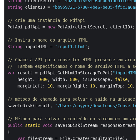
string
 clientSecret = 
"4d84d5f6584160cbd91dba1fe145db
string
 clientID = 
"bb959721-5780-4be6-be35-ff5c3a6aa4
// crie uma instância do PdfApi
PdfApi pdfApi = 
new
 PdfApi(clientSecret, clientID);

// Insira o nome do arquivo HTML
String
 inputHTML = 
"input1.html"
;

// Chame a API para converter HTML presente em arquiv
//  Também especificamos o nome do arquivo HTML a se
var
 result = pdfApi.GetHtmlInStorageToPdf(
"inputHTML.
    height: 
1000
, width: 
800
, isLandscape: 
false
,

    marginLeft: 
10
, marginRight: 
10
, marginTop: 
10
, m
// método de chamada para salvar a saída na unidade l
saveToDisk(result, 
"/Users/nayyer/Downloads/Converted
// Método para salvar o conteúdo do stream em um arqu
public
static
void
 saveToDisk(Stream responseStream, 
{

var
 fileStream = File.Create(resultantFile);
