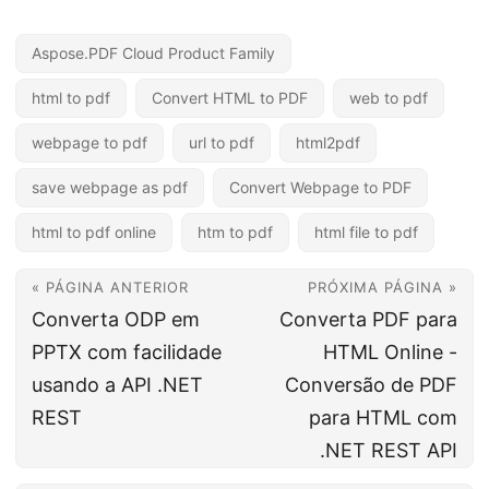
Aspose.PDF Cloud Product Family
html to pdf
Convert HTML to PDF
web to pdf
webpage to pdf
url to pdf
html2pdf
save webpage as pdf
Convert Webpage to PDF
html to pdf online
htm to pdf
html file to pdf
« PÁGINA ANTERIOR
PRÓXIMA PÁGINA »
Converta ODP em
Converta PDF para
PPTX com facilidade
HTML Online -
usando a API .NET
Conversão de PDF
REST
para HTML com
.NET REST API