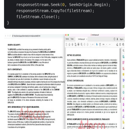
    responseStream.Seek(
0
, SeekOrigin.Begin);

    responseStream.CopyTo(fileStream);

    fileStream.Close();
