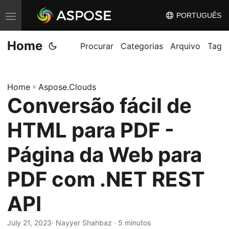
PORTUGUÊS
A
l
Home
t
Procurar
Categorias
Arquivo
Tag
e
r
Home
»
Aspose.Clouds
n
Conversão fácil de
a
r
HTML para PDF -
n
a
Página da Web para
v
PDF com .NET REST
e
g
API
a
ç
July 21, 2023
· Nayyer Shahbaz · 5 minutos