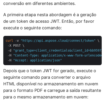
conversão em diferentes ambientes.
A primeira etapa nesta abordagem é a geração
de um token de acesso JWT. Então, por favor
execute o seguinte comando:
curl
 -v 
"https://api.aspose.cloud/connect/token"
 \

 -X POST \

 -d 
"grant_type=client_credentials&client_id=bb959721
 -H 
"Content-Type: application/x-www-form-urlencoded"
 -H 
"Accept: application/json"
Depois que o token JWT for gerado, execute o
seguinte comando para converter o arquivo
HTML disponível no armazenamento em nuvem
para o formato PDF e carregue a saída resultante
para o mesmo armazenamento em nuvem: