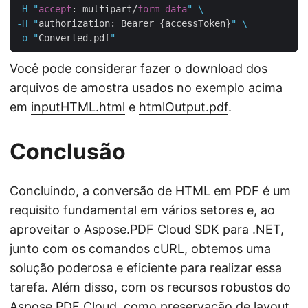
-H "
accept
: multipart/
form
-
data
" \

-H "
authorization: Bearer {accessToken}
" \

-o "
Converted.pdf
Você pode considerar fazer o download dos
arquivos de amostra usados no exemplo acima
em
inputHTML.html
e
htmlOutput.pdf
.
Conclusão
Concluindo, a conversão de HTML em PDF é um
requisito fundamental em vários setores e, ao
aproveitar o Aspose.PDF Cloud SDK para .NET,
junto com os comandos cURL, obtemos uma
solução poderosa e eficiente para realizar essa
tarefa. Além disso, com os recursos robustos do
Aspose.PDF Cloud, como preservação de layout