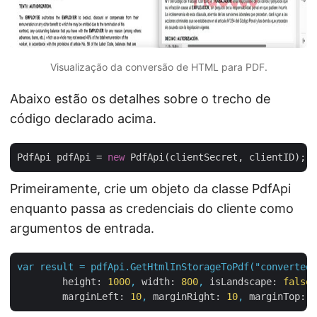
Visualização da conversão de HTML para PDF.
Abaixo estão os detalhes sobre o trecho de
código declarado acima.
PdfApi pdfApi = 
new
Primeiramente, crie um objeto da classe PdfApi
enquanto passa as credenciais do cliente como
argumentos de entrada.
var
result
=
pdfApi.GetHtmlInStorageToPdf("converted.
height:
1000
,
width:
800
,
isLandscape:
false
,
marginLeft:
10
,
marginRight:
10
,
marginTop:
1