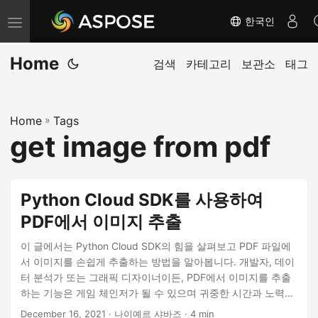
한국인
내
비
Home
게
검색
카테고리
보관소
태그
이
션
Home
»
Tags
전
get image from pdf
환
Python Cloud SDK를 사용하여
PDF에서 이미지 추출
이 글에서는 Python Cloud SDK의 힘을 살펴보고 PDF 파일에
서 이미지를 손쉽게 추출하는 방법을 알아봅니다. 개발자, 데이
터 분석가 또는 그래픽 디자이너이든, PDF에서 이미지를 추출
하는 기능은 게임 체인저가 될 수 있으며 귀중한 시간과 노력을
절약할 수 있습니다. 그러니 Python Cloud SDK를 사용하여
December 16, 2021
· 나이예르 샤바즈 · 4 min