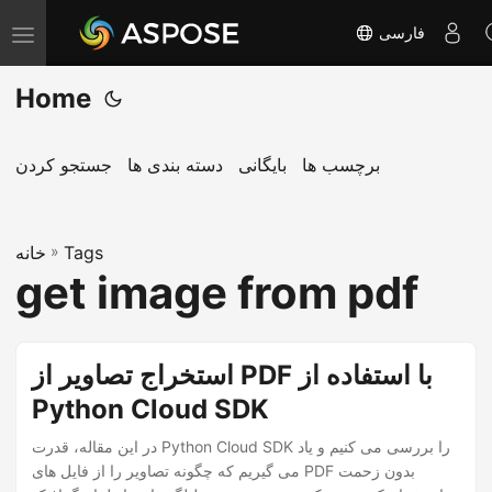
فارسی
T
o
Home
g
g
l
برچسب ها
بایگانی
دسته بندی ها
جستجو کردن
e
n
Tags
»
a
خانه
get image from pdf
v
i
g
استخراج تصاویر از PDF با استفاده از
a
Python Cloud SDK
t
i
در این مقاله، قدرت Python Cloud SDK را بررسی می کنیم و یاد
o
می گیریم که چگونه تصاویر را از فایل های PDF بدون زحمت