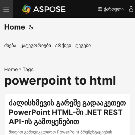
ქართული
T
o
Home
g
g
l
ძიება
კატეგორიები
არქივი
ტეგები
e
n
Home
a
»
Tags
powerpoint to html
v
i
g
ძალისხმევის გარეშე გადააკეთეთ
a
PowerPoint HTML-ში .NET REST
t
i
API-ის გამოყენებით
o
მოდით გამოვიკვლიოთ PowerPoint პრეზენტაციების