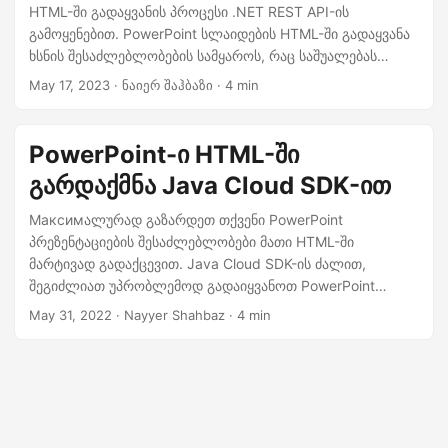
n
HTML-ში გადაყვანის პროცესი .NET REST API-ის
გამოყენებით. PowerPoint სლაიდების HTML-ში გადაყვანა
ხსნის შესაძლებლობების სამყაროს, რაც საშუალებას
გაძლევთ გააზიაროთ თქვენი პრეზენტაციები ონლაინ,
May 17, 2023
· ნაიერ შაჰბაზი · 4 min
ჩართოთ ისინი ვებსაიტებში და გააუმჯობესოთ
ხელმისაწვდომობა.
PowerPoint-ი HTML-ში
გარდაქმნა Java Cloud SDK-ით
Максимალურად გაზარდეთ თქვენი PowerPoint
პრეზენტაციების შესაძლებლობები მათი HTML-ში
მარტივად გადაქცევით. Java Cloud SDK-ის ძალით,
შეგიძლიათ უპრობლემოდ გადაიყვანოთ PowerPoint
სლაიდები დინამიურ და ინტერაქტიულ HTML გვერდებში.
May 31, 2022
· Nayyer Shahbaz · 4 min
चाहे आप अपने प्रेजेंटेशन्स को ऑनलाइन साझा करना चाहते हों, उन्हें
वेबसाइटებშიEmbed करना चाहते हों, ან მათ ხელმისაწვდომობის
გასაუმჯობესებლად ცდილობთ, PowerPoint-ის HTML-ში
გადაყვანა შესაძლებლობების სამყაროს იხსნის.