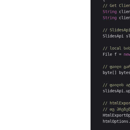
// Get Clie
String
 clie
String
 clie
// SlidesAp
    SlidesApi s
// local სი
    File f = 
ne
// ფაილი გა
    byte[] bytes
// ფაილის ა
    slidesApi.u
// htmlExpo
// თუ პრეზე
    HtmlExportO
    htmlOptions