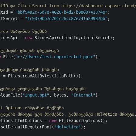
ntID და ClientSecret from https://dashboard.aspose.cloud
ntId = 
"bbf94a2c-6d7e-4020-b4d2-b9809741374e"
;

ntSecret = 
"1c9379bb7d701c26cc87e741a29987bb"
;

i-ის შაბლონის შექმნა
lidesApi = 
new
 SlidesApi(clientId,clientSecret);

სტემიდან ფაილის დატვირთვა
w
 File(
"c://Users/test-unprotected.pptx"
);

რდაქმნეთ ბაიტების მასივში
 = Files.readAllBytes(f.toPath());

ტვირთვა ღრუბლოვანი შენახვის სივრცეში
ploadFile(
"input.ppt"
, bytes, 
"Internal"
);

rt Options ინსტანსი შექმენი
ნტაციის შრიფტი ვერ მოიძებნა, გამოიყენეთ Helvetica შრიფტი
ptions htmlOptions = 
new
 HtmlExportOptions();

.setDefaultRegularFont(
"Helvetica"
);
