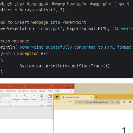
უმენტს უნდა შეიცავდეს მხოლოდ სლაიდები ინდექსებით 1 და 3
ndices = Arrays.asList(
1
, 
3
);

hod to insert webpage into PowerPoint
avePresentation(
"input.ppt"
, ExportFormat.HTML, 
"Convert
ccess message
println(
"PowerPoint sucessfully converted to HTML format
		}
catch
(
Exception
 ex)



StackTrace());
