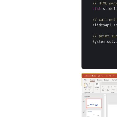
// HTML დოკ
List
 slideI
// call met
    slidesApi.s
// print su
    System.out.
		{
			System.out.println(ex.get