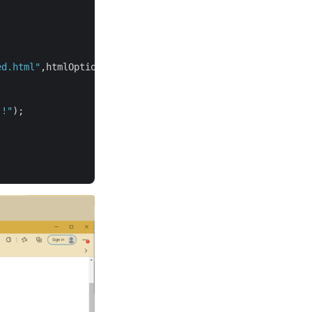
ed.html"
,htmlOptions, 
""
,
""
,
"Internal"
, 
""
,slideIndices);
 !"
);
