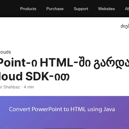
Products
Purchase
Support
Websites
A
ძიე
louds
oint-ი HTML-ში გარდა
loud SDK-ით
er Shahbaz · 4 min