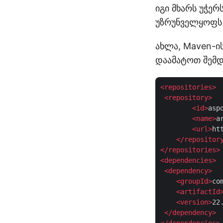
იგი მხარს უჭე
უზრუნველყოფს 
ახლა, Maven-ი
დაამატოთ შემდ
<
repositories
>
<
repository
>
<
id
>
asp
<
name
>
a
<
url
>
ht
</
repositor
</
repositories
>
<
dependencies
>
<
dependency
>
<
groupId
>
co
<
artifactId
<
version
>
22
</
dependency
>