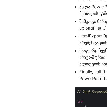
ახლა PowerPo
მეთოდის გამ
შემდეგი ნაბი
uploadFile(…
HtmlExportOp
პრეზენტაციი
როგორც ჩვენ
ამიტომ უნდა
სლიდების ინ
Finally, call
PowerPoint to
// ბევრ მაგალით
try
    {
