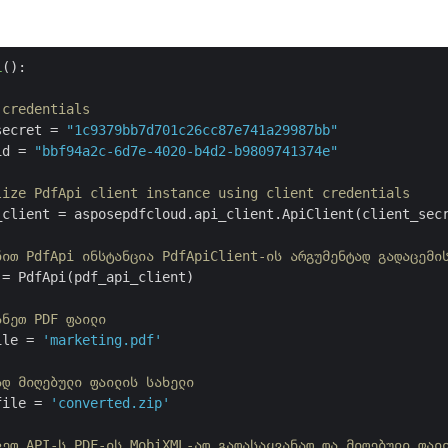
L
():
 credentials
secret = 
"1c9379bb7d701c26cc87e741a29987bb"
id = 
"bbf94a2c-6d7e-4020-b4d2-b9809741374e"
lize PdfApi client instance using client credentials
_client = asposepdfcloud.api_client.ApiClient(client_secr
ნით PdfApi ინსტანცია PdfApiClient-ის არგუმენტად გადაცემი
= PdfApi(pdf_api_client)

ანეთ PDF ფაილი
ile = 
'marketing.pdf'
ად მიღებული ფაილის სახელი
file = 
'converted.zip'
კეთ API-ს PDF-ის MobiXML-ად გადასაყვანად და მიღებული ფაი