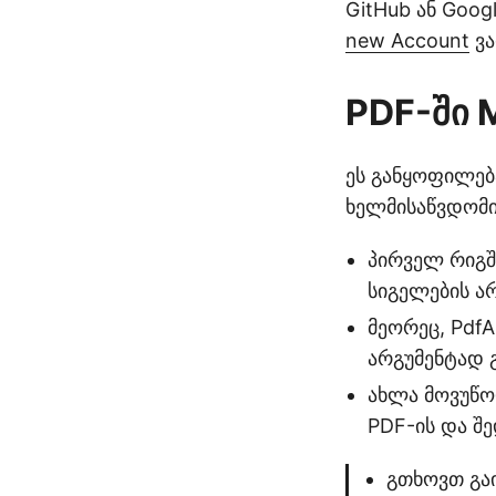
GitHub ან Goo
new Account
ვა
PDF-ში 
ეს განყოფილებ
ხელმისაწვდომი 
პირველ რიგში
სიგელების არ
მეორეც, PdfA
არგუმენტად გ
ახლა მოვუწოდ
PDF-ის და შე
გთხოვთ გაი