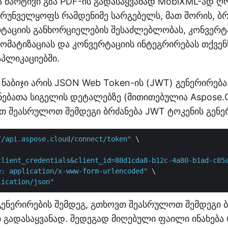
ა მარტივი გზა PDF-ის გადასაყვანად MobiXML-ად ღრ
ზრუნველყოფს რამდენიმე სარგებელს, მათ შორის, ბრ
რტაციის განხორციელების შესაძლებლობას, კონვერტ
ომატიზაციას და კონვერტაციის ინტეგრირებას თქვენ
აპლიკაციებში.
ნაბიჯი არის JSON Web Token-ის (JWT) გენერირება
ნებათა სიგელის დეტალებზე (მითითებულია Aspose.C
თ შეასრულოთ შემდეგი ბრძანება JWT ტოკენის გენე
//api.aspose.cloud/connect/token"
 \

client_credentials&client_id=88d1cda8-b12c-4a80-b1ad-c85
e: application/x-www-form-urlencoded"
 \

lication/json"
გენერირების შემდეგ, გთხოვთ შეასრულოთ შემდეგი ბ
 გადასაყვანად. შედეგად მიღებული ფაილი ინახება 