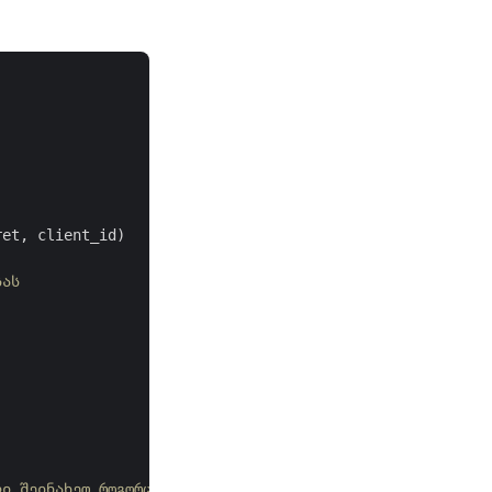
et, client_id)

სას
ლი შეინახეთ როგორც .ZIP არქივი ღრუბლოვან საცავში