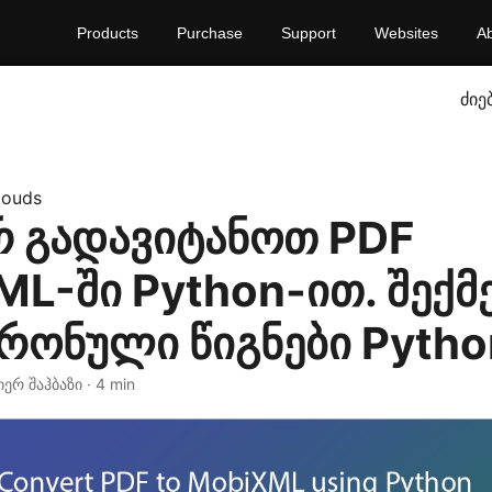
Products
Purchase
Support
Websites
A
ძიე
louds
 გადავიტანოთ PDF
L-ში Python-ით. შექმ
რონული წიგნები Pytho
აიერ შაჰბაზი · 4 min