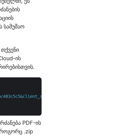
უბელში, ეს
ძანების
აციის
ს სამუშაო
 თქვენი
loud-ის
რირებისთვის.
ac483c5c5&client_secret=406b404b2df649611e508bbcfcd2a77f
რძანება PDF-ის
როგორც .zip