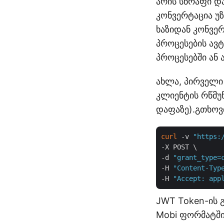
არის სწრაფი დ
კონვერტაცია უ
ხაზიდან კონვე
პროცესების ავტ
პროცესებში ან 
ახლა, პირველი 
კლიენტის რწმუ
დაფაზე).გთხოვ
curl
 -v 
"https:
-X POST \

-d 
"grant_type=
-H 
"Content-Typ
-H 
"Accept: app
JWT Token-ის 
Mobi ფორმატში