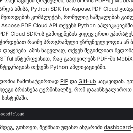
 ოპერაციები ღრუბელში, მათ შორის PDF-ზე MobiX
არდა ამისა, Python SDK for Aspose.PDF Cloud გთა
 მეთოდების კომპლექტს, რომელიც საშუალებას გაძ
Aspose.PDF Cloud API თქვენს Python აპლიკაციებში
PDF Cloud SDK-ის გამოყენების კიდევ ერთი უპირატეს
გჭირდებათ რაიმე პროგრამული უზრუნველყოფის ან 
დაყენება. ამის ნაცვლად, თქვენ შეგიძლიათ წვდომ
ESTful ინტერფეისით, რაც გაადვილებს PDF-ში Mobi
ნტეგრაციას თქვენს Python აპლიკაციებში.
ვდომია ჩამოსატვირთად
PIP
და
GitHub
საცავიდან. გ
დეგი ბრძანება ტერმინალზე, რომ დააინსტალიროთ 
 სისტემაში.
ემდეგ, გთხოვთ, შექმნათ უფასო ანგარიში
dashboard