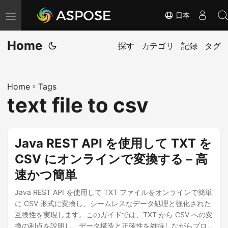
日本
ナ
ビ
Home
ゲ
探す
カテゴリ
記録
タグ
ー
シ
Home
»
Tags
ョ
text file to csv
ン
の
切
Java REST API を使用して TXT を
り
CSV にオンラインで変換する – 高
替
速かつ簡単
え
Java REST API を使用して TXT ファイルをオンラインで簡単
に CSV 形式に変換し、シームレスなデータ処理と強化された
互換性を実現します。このガイドでは、TXT から CSV への変
換の利点を説明し、データ構造と正確性を維持しながらプロ