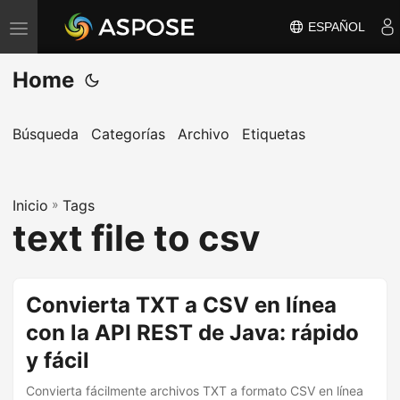
ESPAÑOL
A
l
Home
t
e
r
Búsqueda
Categorías
Archivo
Etiquetas
n
a
Inicio
r
»
Tags
text file to csv
n
a
v
Convierta TXT a CSV en línea
e
con la API REST de Java: rápido
g
a
y fácil
c
Convierta fácilmente archivos TXT a formato CSV en línea