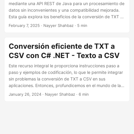
i
mediante una API REST de Java para un procesamiento de
ó
datos sin inconvenientes y una compatibilidad mejorada.
Esta guía explora los beneficios de la conversión de TXT a
n
CSV y demuestra cómo automatizar el proceso de manera
February 7, 2025
· Nayyer Shahbaz · 5 min
eficiente y, al mismo tiempo, preservar la estructura y la
precisión de los datos.
Conversión eficiente de TXT a
CSV con C# .NET - Texto a CSV
Este recurso integral le proporciona instrucciones paso a
paso y ejemplos de codificación, lo que le permite integrar
sin problemas la conversión de TXT a CSV en sus
aplicaciones. Entonces, profundicemos en el mundo de la
transformación de datos mientras lo guiamos a través de la
January 26, 2024
· Nayyer Shahbaz · 6 min
conversión eficiente de archivos de texto sin formato (TXT)
a CSV usando .NET REST API.