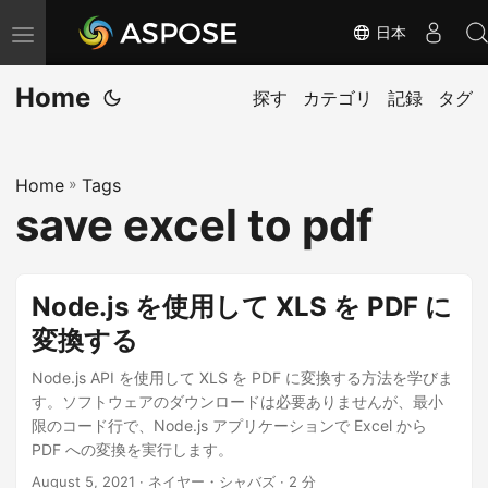
日本
ナ
ビ
Home
ゲ
探す
カテゴリ
記録
タグ
ー
シ
Home
»
Tags
ョ
save excel to pdf
ン
の
切
Node.js を使用して XLS を PDF に
り
変換する
替
え
Node.js API を使用して XLS を PDF に変換する方法を学びま
す。ソフトウェアのダウンロードは必要ありませんが、最小
限のコード行で、Node.js アプリケーションで Excel から
PDF への変換を実行します。
August 5, 2021
· ネイヤー・シャバズ · 2 分