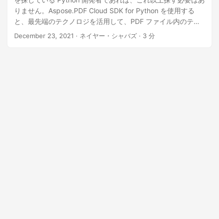
りません。Aspose.PDF Cloud SDK for Python を使用する
と、最先端のテクノロジを活用して、PDF ファイル内のテキ
ストを簡単に検索および置換できます。テキスト コンテンツ
December 23, 2021
· ネイヤー・シャバズ · 3 分
の更新、特定の単語やフレーズの置換、複雑なパターン ベー
スの置換など、必要な作業はすべてこの強力な SDK で対応で
きます。この記事では、Aspose.PDF Cloud SDK for Python
を使用してテキストの検索と置換操作を実行する方法につい
て詳しく説明します。これにより、ドキュメント編集タスク
が合理化され、効率が向上します。