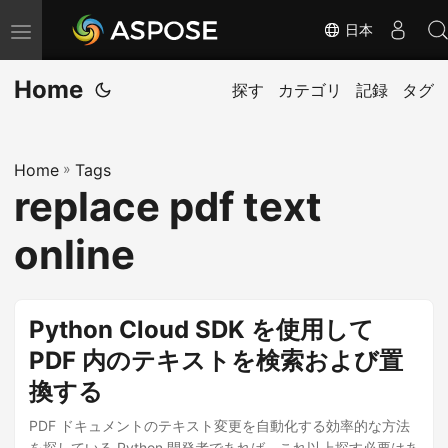
日本
ナ
ビ
Home
ゲ
探す
カテゴリ
記録
タグ
ー
シ
Home
»
Tags
ョ
replace pdf text
ン
の
online
切
り
替
Python Cloud SDK を使用して
え
PDF 内のテキストを検索および置
換する
PDF ドキュメントのテキスト変更を自動化する効率的な方法
を探している Python 開発者であれば、これ以上探す必要はあ