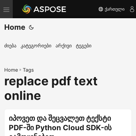
ქართული
T
o
Home
g
g
l
ძიება
კატეგორიები
არქივი
ტეგები
e
n
Home
a
»
Tags
replace pdf text
v
i
online
g
a
t
იპოვეთ და შეცვალეთ ტექსტი
i
PDF-ში Python Cloud SDK-ის
o