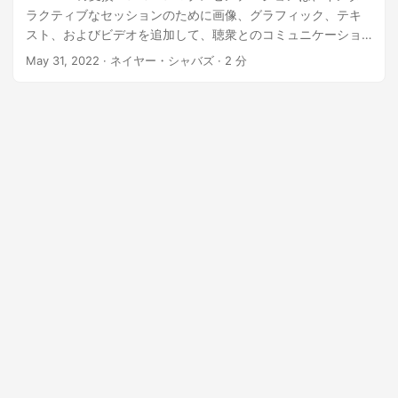
ラクティブなセッションのために画像、グラフィック、テキ
スト、およびビデオを追加して、聴衆とのコミュニケーショ
ンに広く使用されています。ビジネス、教育、家庭など多目
May 31, 2022
· ネイヤー・シャバズ · 2 分
的に使用されています。さらに、それらを表示するには、専
用のソフトウェアが必要です。したがって、実行可能な解決
策は、PowerPoint を HTML に変換することです。この記事
では、Java SDK を使用して PowerPoint を HTML に変換す
る方法の詳細について説明します。 パワーポイント変換 API
Java で PowerPoint を HTML に変換する cURL コマンドを使
用した PowerPoint to Web パワーポイント変換 API
Aspose.Slides Cloud SDK for Java は、PowerPoint プレゼン
テーションを HTML、PDF、XPS に作成、編集、変換する機
能を提供する REST ベースの API です。 、JPEG、およびそ
の他のさまざまな サポートされている形式。 Maven ビルド
プロジェクトで SDK を使用するには、pom.xml に次の詳細を
追加してください。
aspose-cloud
artifact.aspose-cloud-
releases
https://artifact.aspose.cloud/repo
com.aspose
aspose-slides-cloud
22.4.0
次のステップは、Aspose.