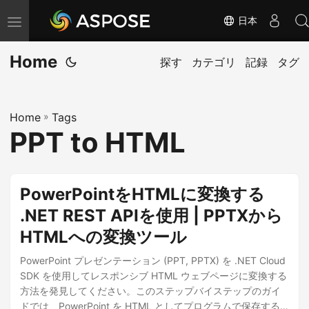
日本
ナ
ビ
Home
ゲ
探す
カテゴリ
記録
タグ
ー
シ
Home
»
Tags
ョ
PPT to HTML
ン
の
切
PowerPointをHTMLに変換する
り
.NET REST APIを使用 | PPTXから
替
HTMLへの変換ツール
え
PowerPoint プレゼンテーション (PPT, PPTX) を .NET Cloud
SDK を使用してレスポンシブ HTML ウェブページに変換する
方法を発見してください。このステップバイステップのガイ
ドでは、PowerPoint を HTML としてプログラムで保存する