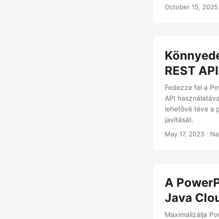
October 15, 2025
Könnyedé
REST API
Fedezze fel a P
API használatáva
lehetővé téve a 
javítását.
May 17, 2023
· Na
A PowerP
Java Clo
Maximalizálja Po