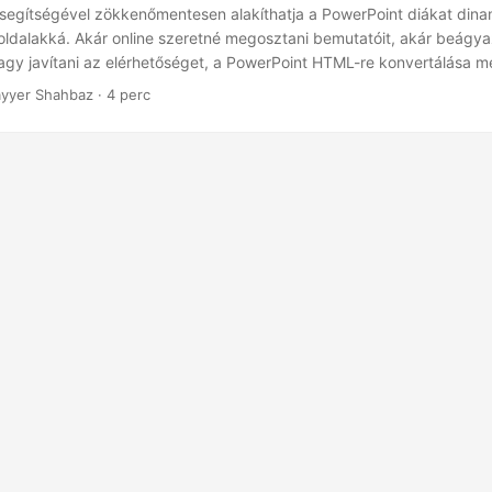
segítségével zökkenőmentesen alakíthatja a PowerPoint diákat dina
oldalakká. Akár online szeretné megosztani bemutatóit, akár beágya
gy javítani az elérhetőséget, a PowerPoint HTML-re konvertálása me
gát.
yyer Shahbaz · 4 perc