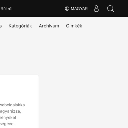
Ról ről
MAGYAR
s
Kategóriák
Archívum
Címkék
 weboldalakká
magyarázza,
lményeket
tségével.