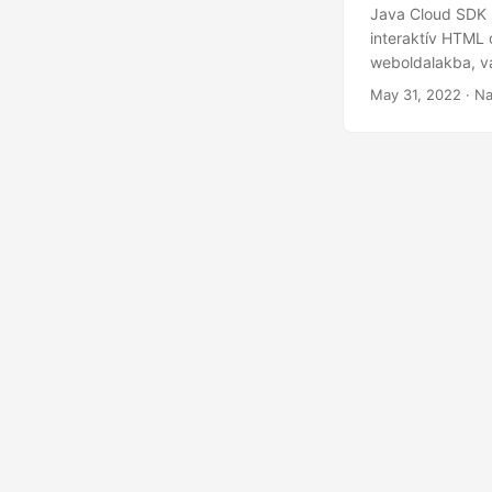
Java Cloud SDK 
interaktív HTML 
weboldalakba, va
lehetőségek vilá
May 31, 2022
· Na