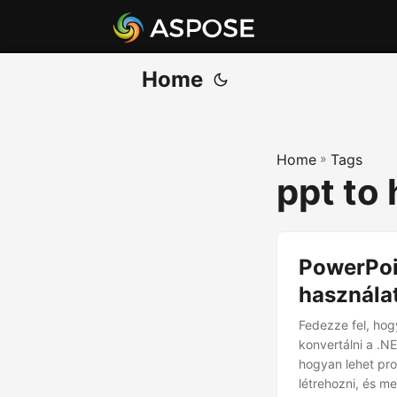
Home
Home
»
Tags
ppt to 
PowerPoi
használa
Fedezze fel, ho
konvertálni a .N
hogyan lehet pro
létrehozni, és m