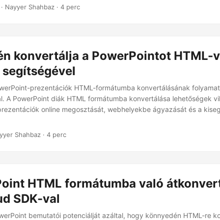
· Nayyer Shahbaz · 4 perc
n konvertálja a PowerPointot HTML-v
 segítségével
owerPoint-prezentációk HTML-formátumba konvertálásának folyamat
l. A PowerPoint diák HTML formátumba konvertálása lehetőségek vil
prezentációk online megosztását, webhelyekbe ágyazását és a kiseg
yyer Shahbaz · 4 perc
oint HTML formátumba való átkonver
ud SDK-val
werPoint bemutatói potenciálját azáltal, hogy könnyedén HTML-re ko