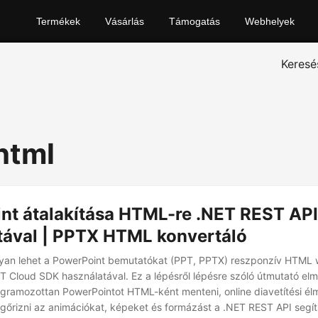
Termékek
Vásárlás
Támogatás
Webhelyek
Keresé
html
nt átalakítása HTML-re .NET REST API
tával | PPTX HTML konvertáló
gyan lehet a PowerPoint bemutatókat (PPT, PPTX) reszponzív HTML
ET Cloud SDK használatával. Ez a lépésről lépésre szóló útmutató el
gramozottan PowerPointot HTML-ként menteni, online diavetítési é
egőrizni az animációkat, képeket és formázást a .NET REST API segí