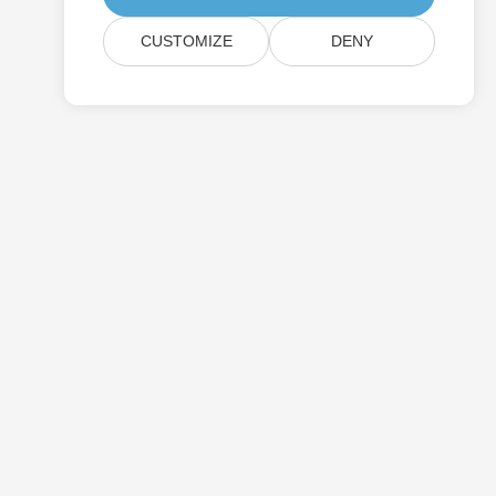
CUSTOMIZE
DENY
Árazás
Fizetett Támogatás
Ról Ről