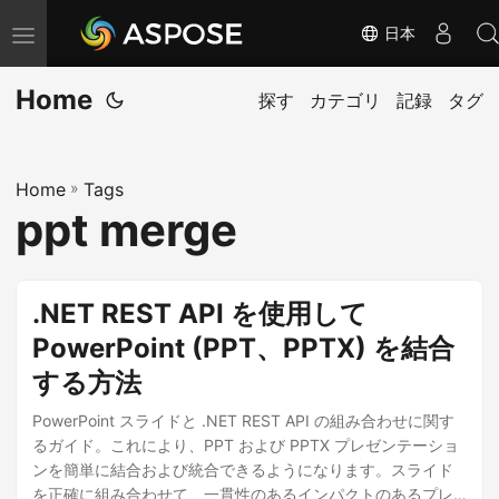
日本
ナ
ビ
Home
ゲ
探す
カテゴリ
記録
タグ
ー
シ
Home
»
Tags
ョ
ppt merge
ン
の
切
.NET REST API を使用して
り
PowerPoint (PPT、PPTX) を結合
替
する方法
え
PowerPoint スライドと .NET REST API の組み合わせに関す
るガイド。これにより、PPT および PPTX プレゼンテーショ
ンを簡単に結合および統合できるようになります。スライド
を正確に組み合わせて、一貫性のあるインパクトのあるプレ