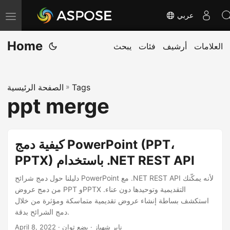
عربي
T
o
Home
العلامات
أرشيف
فئات
يبحث
g
g
l
Tags
»
الصفحة الرئيسية
e
ppt merge
n
a
v
كيفية دمج PowerPoint (PPT،
i
PPTX) باستخدام .NET REST API
g
a
دليلنا حول دمج شرائح PowerPoint مع .NET REST API لأنه يمكّنك
من دمج عروض PPT وPPTX التقديمية وتوحيدها دون عناء.
t
استكشف بساطة إنشاء عروض تقديمية متماسكة ومؤثرة من خلال
i
دمج الشرائح بدقة.
o
· ناير شهباز · بضع ثوان
April 8, 2022