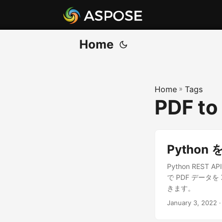
Home
Home
»
Tags
PDF to
Python
Python RE
で PDF データ
きます。
January 3, 2022
·