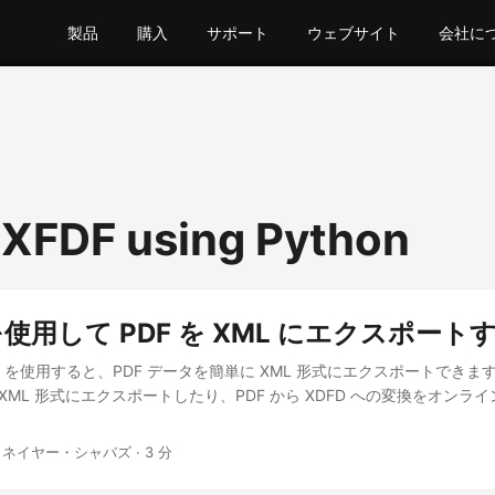
製品
購入
サポート
ウェブサイト
会社に
 XFDF using Python
 を使用して PDF を XML にエクスポート
ST API を使用すると、PDF データを簡単に XML 形式にエクスポートでき
を XML 形式にエクスポートしたり、PDF から XDFD への変換をオン
 ネイヤー・シャバズ · 3 分