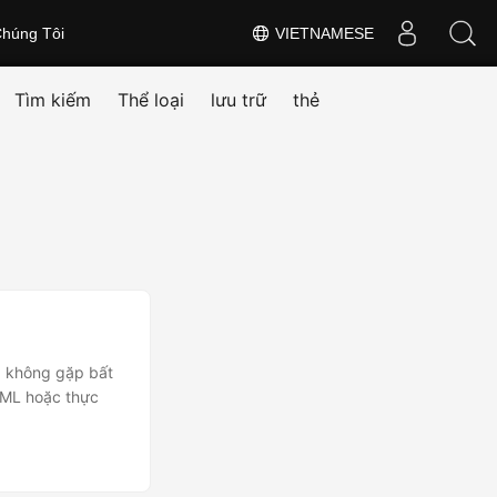
húng Tôi
VIETNAMESE
Tìm kiếm
Thể loại
lưu trữ
thẻ
à không gặp bất
XML hoặc thực