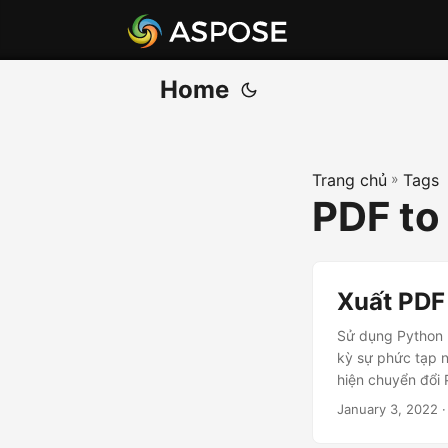
Home
Trang chủ
»
Tags
PDF to
Xuất PDF
Sử dụng Python 
kỳ sự phức tạp 
hiện chuyển đổi
January 3, 2022
·