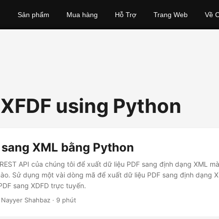
Sản phẩm
Mua hàng
Hỗ Trợ
Trang Web
Về C
 XFDF using Python
 sang XML bằng Python
REST API của chúng tôi để xuất dữ liệu PDF sang định dạng XML m
nào. Sử dụng một vài dòng mã để xuất dữ liệu PDF sang định dạng 
 PDF sang XDFD trực tuyến.
 Nayyer Shahbaz · 9 phút