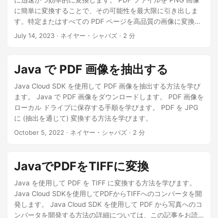
に簡単に変換することで、その可能性を最大限に引き出しま
す。特定またはすべての PDF ページを高品質の画像に変換し
て、共同作業や表示機能を容易にします。 .NET REST API を
July 14, 2023
· ネイヤー・シャバズ · 2 分
使用してシームレスな変換ソリューションを実装します。汎
用性、互換性、優れた画質など、PDF を PNG に変換する利
点を確認してください。
Java で PDF 画像を抽出する
Java Cloud SDK を使用して PDF 画像を抽出する方法を学び
ます。 Java で PDF 画像をダウンロードします。 PDF 画像を
ローカル ドライブに保存する手順を学びます。 PDF を JPG
に (抽出を通じて) 変換する方法を学びます。
October 5, 2022
· ネイヤー・シャバズ · 2 分
JavaでPDFをTIFFに変換
Java を使用して PDF を TIFF に変換する方法を学びます。
Java Cloud SDKを使用してPDFからTIFFへのコンバータを開
発します。 Java Cloud SDK を使用して PDF から写真へのコ
ンバータを開発する方法の詳細については、この記事をお読