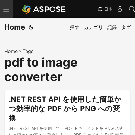
日本
ナ
ビ
Home
ゲ
探す
カテゴリ
記録
タグ
ー
シ
Home
»
Tags
ョ
pdf to image
ン
の
converter
切
り
替
.NET REST API を使用した簡単か
え
つ効率的な PDF から PNG への変
換
.NET REST API を使用して、PDF ドキュメントを PNG 形式
に迅速かつ効率的に変換します。 PDF ファイルを PNG 画像