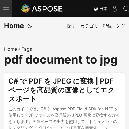
日本
ナ
ビ
Home
ゲ
探す
カテゴリ
記録
タグ
ー
シ
Home
»
Tags
ョ
pdf document to jpg
ン
の
切
C# で PDF を JPEG に変換 | PDF
り
ページを高品質の画像としてエク
替
スポート
え
このガイドでは、C# と Aspose.PDF Cloud SDK for .NET を
使用して PDF ファイルを高品質の JPEG 画像に変換する方法
を示します。画像ベースの出力を使用して、ドキュメントの
レンダリング、プレビュー、および共有を簡素化します。