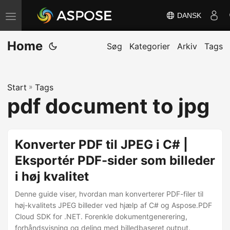
DANSK
S
k
Home
i
Søg
Kategorier
Arkiv
Tags
f
t
Start
»
Tags
n
pdf document to jpg
a
v
i
Konverter PDF til JPEG i C# |
g
Eksportér PDF-sider som billeder
a
i høj kvalitet
t
i
Denne guide viser, hvordan man konverterer PDF-filer til
o
høj-kvalitets JPEG billeder ved hjælp af C# og Aspose.PDF
Cloud SDK for .NET. Forenkle dokumentgenerering,
n
forhåndsvisning og deling med billedbaseret output.