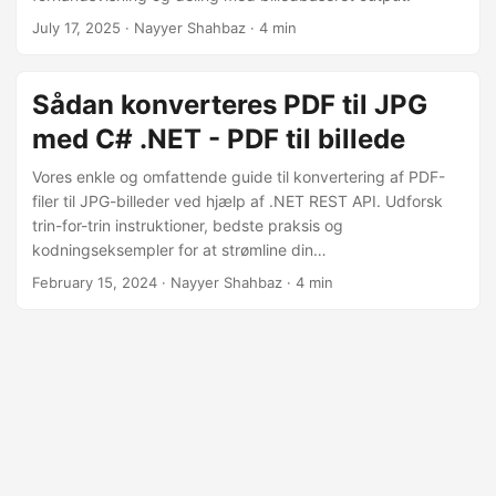
July 17, 2025
· Nayyer Shahbaz · 4 min
Sådan konverteres PDF til JPG
med C# .NET - PDF til billede
Vores enkle og omfattende guide til konvertering af PDF-
filer til JPG-billeder ved hjælp af .NET REST API. Udforsk
trin-for-trin instruktioner, bedste praksis og
kodningseksempler for at strømline din
dokumenthåndteringsproces. Udfør sømløse PDF til JPG-
February 15, 2024
· Nayyer Shahbaz · 4 min
konverteringer, så du kan forbedre effektiviteten og
produktiviteten i dine projekter.