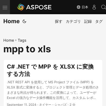
日本
ナ
ビ
Home
ゲ
探す
カテゴリ
記録
タグ
ー
シ
Home
»
Tags
ョ
mpp to xls
ン
の
切
C# .NET で MPP を XLSX に変換
り
する方法
替
え
.NET REST API を使用して MS Project ファイル (MPP) を
XLSX 形式に変換すると、プロジェクト管理とデータ処理のさ
まざまな利点が得られます。この変換によって、ユーザーが
Excel の強力なデータ操作機能を活用して、カスタム レポー
トやグラフを簡単に作成し、詳細な分析を実行できるように
September 11, 2024
· ネイヤー・シャバズ · 2 分