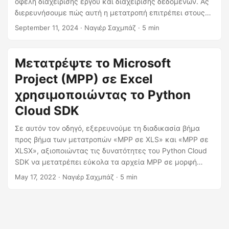
οφέλη διαχείρισης έργου και διαχείρισης δεδομένων. Ας
η
διερευνήσουμε πώς αυτή η μετατροπή επιτρέπει στους
ς
χρήστες να αξιοποιήσουν τις ισχυρές δυνατότητες
September 11, 2024
· Ναγιέρ Σαχμπάζ · 5 min
χειρισμού δεδομένων του Excel, διευκολύνοντας τη
δημιουργία προσαρμοσμένων αναφορών, γραφημάτων
και την εκτέλεση εις βάθος ανάλυσης.
Μετατρέψτε το Microsoft
Project (MPP) σε Excel
χρησιμοποιώντας το Python
Cloud SDK
Σε αυτόν τον οδηγό, εξερευνούμε τη διαδικασία βήμα
προς βήμα των μετατροπών «MPP σε XLS» και «MPP σε
XLSX», αξιοποιώντας τις δυνατότητες του Python Cloud
SDK να μετατρέπει εύκολα τα αρχεία MPP σε μορφή
Excel. Έτσι, είτε διαχειρίζεστε περίπλοκα δεδομένα
May 17, 2022
· Ναγιέρ Σαχμπάζ · 5 min
έργου είτε επιδιώκετε να βελτιώσετε τη συνεργασία, η
δυνατότητα εξαγωγής του MS Project στο Excel
προσφέρει ανεκτίμητη ευκολία.