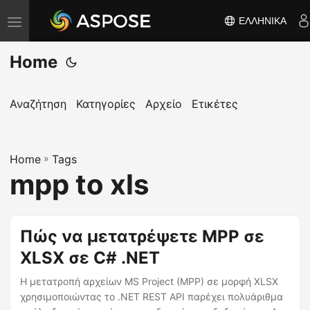
ΕΛΛΗΝΙΚΆ
Ε
ν
Home
α
λ
λ
Αναζήτηση
Κατηγορίες
Αρχείο
Ετικέτες
α
γ
Home
ή
»
Tags
mpp to xls
π
λ
ο
Πώς να μετατρέψετε MPP σε
ή
XLSX σε C# .NET
γ
η
Η μετατροπή αρχείων MS Project (MPP) σε μορφή XLSX
σ
χρησιμοποιώντας το .NET REST API παρέχει πολυάριθμα