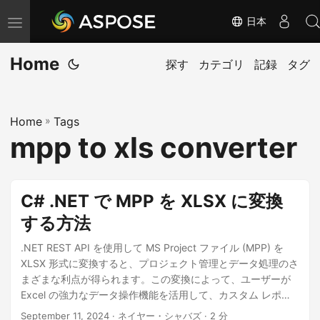
日本
ナ
ビ
Home
ゲ
探す
カテゴリ
記録
タグ
ー
シ
Home
»
Tags
ョ
mpp to xls converter
ン
の
切
C# .NET で MPP を XLSX に変換
り
する方法
替
え
.NET REST API を使用して MS Project ファイル (MPP) を
XLSX 形式に変換すると、プロジェクト管理とデータ処理のさ
まざまな利点が得られます。この変換によって、ユーザーが
Excel の強力なデータ操作機能を活用して、カスタム レポー
トやグラフを簡単に作成し、詳細な分析を実行できるように
September 11, 2024
· ネイヤー・シャバズ · 2 分