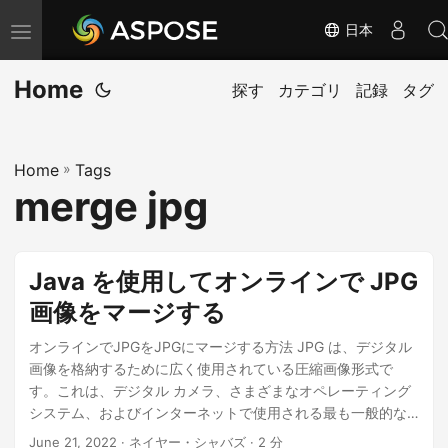
日本
ナ
ビ
Home
ゲ
探す
カテゴリ
記録
タグ
ー
シ
Home
»
Tags
ョ
merge jpg
ン
の
切
Java を使用してオンラインで JPG
り
画像をマージする
替
え
オンラインでJPGをJPGにマージする方法 JPG は、デジタル
画像を格納するために広く使用されている圧縮画像形式で
す。これは、デジタル カメラ、さまざまなオペレーティング
システム、およびインターネットで使用される最も一般的な
画像形式です。非可逆圧縮を使用して保存される画像形式の
June 21, 2022
· ネイヤー・シャバズ · 2 分