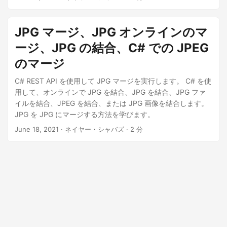
一種で、インターネット上やモバイル ユーザーと PC ユーザ
ーの間で写真や画像を共有する場合に人気があります。 JPG
画像をオンラインでマージする必要がある場合があるため、
JPG マージ、JPG オンラインのマ
この記事では、Java SDK を使用して JPG マージを実行する
ージ、JPG の結合、C# での JPEG
方法について詳しく説明します。 JPG マージ SDK Java を使
用して JPG をマージする cURL コマンドを使用して JPG オ
のマージ
ンラインを結合する JPG マージ SDK Aspose.PDF Cloud
C# REST API を使用して JPG マージを実行します。 C# を使
SDK for Java を使用すると、画像のサイズ変更、拡大縮小、
用して、オンラインで JPG を結合、JPG を結合、JPG ファ
回転、反転、検索、切り抜き、他の サポートされているドキ
イルを結合、JPEG を結合、または JPG 画像を結合します。
ュメント フォーマット への変換が可能な画像を操作できま
JPG を JPG にマージする方法を学びます。
す。 SDK をインストールするには、maven ビルド タイプの
プロジェクトの pom.xml に次の詳細を追加してください。
June 18, 2021
· ネイヤー・シャバズ · 2 分
aspose-cloud
Aspose Cloud Repository
https://repository.aspose.cloud/repo/
com.aspose
aspose-
pdf-cloud
21.11.0
compile
Aspose.Cloud ダッシュボード に
アクセスして、無料のアカウントを作成する必要もありま
す。 GitHub または Google アカウントをお持ちの場合は、サ
インアップするだけです。それ以外の場合は、Create a new
Account ボタンをクリックします。 Java を使用して JPG を
マージする JPG 画像を結合するには、以下の手順に従ってく