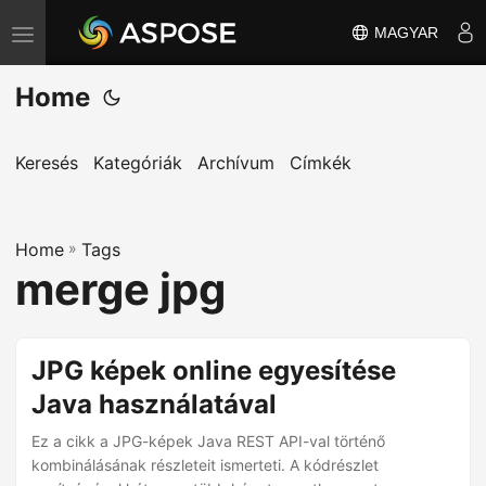
MAGYAR
T
o
Home
g
g
l
Keresés
Kategóriák
Archívum
Címkék
e
n
Home
a
»
Tags
merge jpg
v
i
g
JPG képek online egyesítése
a
Java használatával
t
i
Ez a cikk a JPG-képek Java REST API-val történő
o
kombinálásának részleteit ismerteti. A kódrészlet