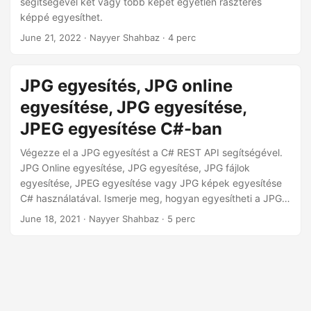
segítségével két vagy több képet egyetlen raszteres
n
képpé egyesíthet.
June 21, 2022
· Nayyer Shahbaz · 4 perc
JPG egyesítés, JPG online
egyesítése, JPG egyesítése,
JPEG egyesítése C#-ban
Végezze el a JPG egyesítést a C# REST API segítségével.
JPG Online egyesítése, JPG egyesítése, JPG fájlok
egyesítése, JPEG egyesítése vagy JPG képek egyesítése
C# használatával. Ismerje meg, hogyan egyesítheti a JPG-t
JPG-be.
June 18, 2021
· Nayyer Shahbaz · 5 perc