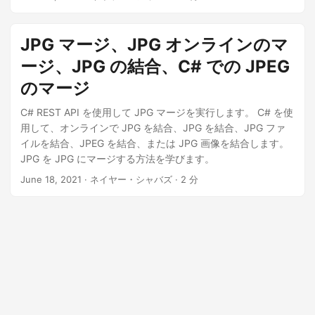
一種で、インターネット上やモバイル ユーザーと PC ユーザ
ーの間で写真や画像を共有する場合に人気があります。 JPG
画像をオンラインでマージする必要がある場合があるため、
JPG マージ、JPG オンラインのマ
この記事では、Java SDK を使用して JPG マージを実行する
ージ、JPG の結合、C# での JPEG
方法について詳しく説明します。 JPG マージ SDK Java を使
用して JPG をマージする cURL コマンドを使用して JPG オ
のマージ
ンラインを結合する JPG マージ SDK Aspose.PDF Cloud
C# REST API を使用して JPG マージを実行します。 C# を使
SDK for Java を使用すると、画像のサイズ変更、拡大縮小、
用して、オンラインで JPG を結合、JPG を結合、JPG ファ
回転、反転、検索、切り抜き、他の サポートされているドキ
イルを結合、JPEG を結合、または JPG 画像を結合します。
ュメント フォーマット への変換が可能な画像を操作できま
JPG を JPG にマージする方法を学びます。
す。 SDK をインストールするには、maven ビルド タイプの
プロジェクトの pom.xml に次の詳細を追加してください。
June 18, 2021
· ネイヤー・シャバズ · 2 分
aspose-cloud
Aspose Cloud Repository
https://repository.aspose.cloud/repo/
com.aspose
aspose-
pdf-cloud
21.11.0
compile
Aspose.Cloud ダッシュボード に
アクセスして、無料のアカウントを作成する必要もありま
す。 GitHub または Google アカウントをお持ちの場合は、サ
インアップするだけです。それ以外の場合は、Create a new
Account ボタンをクリックします。 Java を使用して JPG を
マージする JPG 画像を結合するには、以下の手順に従ってく