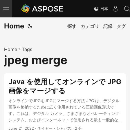
日本
ナ
ビ
Home
ゲ
探す
カテゴリ
記録
タグ
ー
シ
Home
»
Tags
ョ
jpeg merge
ン
の
切
Java を使用してオンラインで JPG
り
画像をマージする
替
え
オンラインでJPGをJPGにマージする方法 JPG は、デジタル
画像を格納するために広く使用されている圧縮画像形式で
す。これは、デジタル カメラ、さまざまなオペレーティング
システム、およびインターネットで使用される最も一般的な
画像形式です。非可逆圧縮を使用して保存される画像形式の
June 21, 2022
· ネイヤー・シャバズ · 2 分