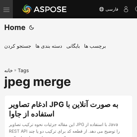
فارسی
T
o
Home
g
g
l
برچسب ها
بایگانی
دسته بندی ها
جستجو کردن
e
n
Tags
»
a
خانه
jpeg merge
v
i
g
ادغام تصاویر JPG به صورت آنلاین با
a
استفاده از جاوا
t
i
این مقاله جزئیات نحوه ترکیب تصاویر JPG با استفاده از Java
o
REST API را توضیح می دهد. از قطعه کد برای ترکیب دو یا چند