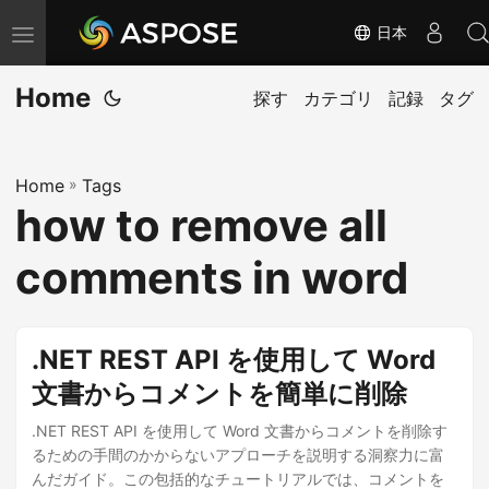
日本
ナ
ビ
Home
ゲ
探す
カテゴリ
記録
タグ
ー
シ
Home
»
Tags
ョ
how to remove all
ン
の
comments in word
切
り
替
.NET REST API を使用して Word
え
文書からコメントを簡単に削除
.NET REST API を使用して Word 文書からコメントを削除す
るための手間のかからないアプローチを説明する洞察力に富
んだガイド。この包括的なチュートリアルでは、コメントを