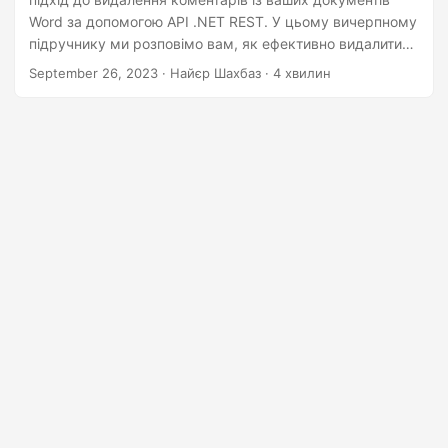
n
Word за допомогою API .NET REST. У цьому вичерпному
підручнику ми розповімо вам, як ефективно видалити
коментарі та підвищити чистоту вашого документа.
September 26, 2023
· Найєр Шахбаз · 4 хвилин