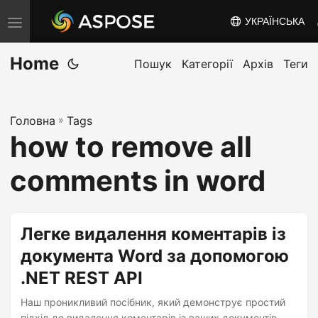
УКРАЇНСЬКА
T
o
Home
g
Пошук
Категорії
Архів
Теги
g
l
Головна
»
Tags
e
how to remove all
n
a
comments in word
v
i
g
Легке видалення коментарів із
a
документа Word за допомогою
t
.NET REST API
i
o
Наш проникливий посібник, який демонструє простий
підхід до видалення коментарів із ваших документів